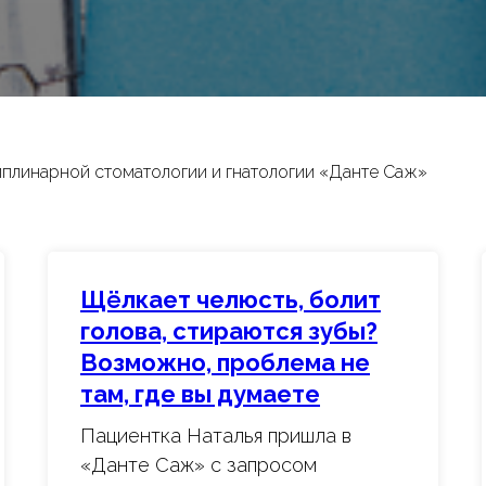
плинарной стоматологии и гнатологии «Данте Саж»
Щёлкает челюсть, болит
голова, стираются зубы?
Возможно, проблема не
там, где вы думаете
Пациентка Наталья пришла в
«Данте Саж» с запросом