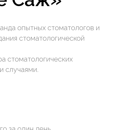
манда опытных стоматологов и
дания стоматологической
ра стоматологических
и случаями.
о за один день.