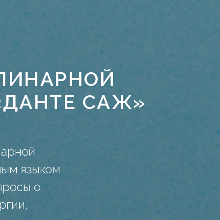
ЛИНАРНОЙ
«ДАНТЕ САЖ»
нарной
ным языком
просы о
ргии,