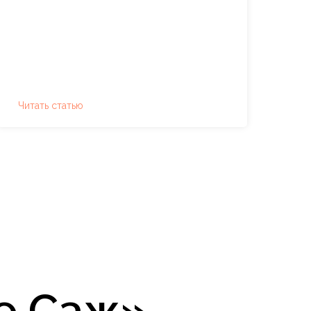
Читать статью
е Саж»