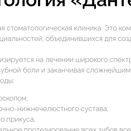
я стоматологическая клиника. Это ко
иальностей, объединившихся для соз
изируется на лечении широкого спект
зубной боли и заканчивая сложнейшим
оды:
оскопом,
очно-нижнечелюстного сустава,
о прикуса,
льное протезирование всех зубов всег