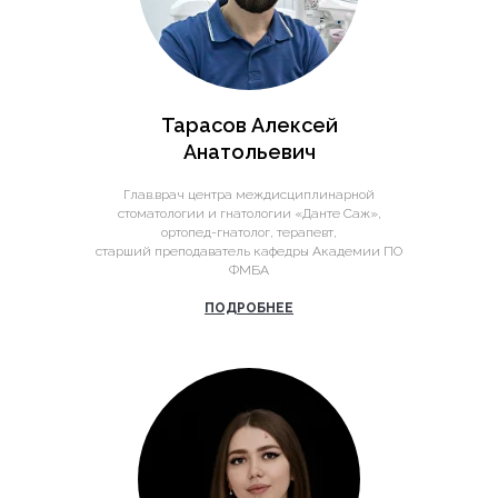
Тарасов Алексей
Анатольевич
Глав.врач центра междисциплинарной
стоматологии и гнатологии «Данте Саж»,
ортопед-гнатолог, терапевт,
старший преподаватель кафедры Академии ПО
ФМБА
ПОДРОБНЕЕ