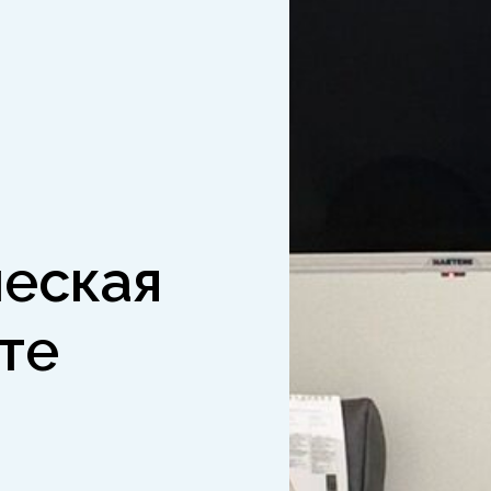
еская
те