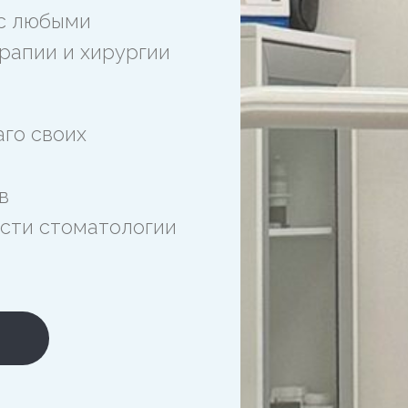
 с любыми
ерапии и хирургии
аго своих
в
асти стоматологии